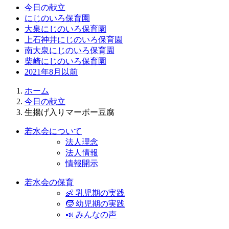
今日の献立
にじのいろ保育園
大泉にじのいろ保育園
上石神井にじのいろ保育園
南大泉にじのいろ保育園
柴崎にじのいろ保育園
2021年8月以前
ホーム
今日の献立
生揚げ入りマーボー豆腐
若水会について
法人理念
法人情報
情報開示
若水会の保育
👶 乳児期の実践
🧒 幼児期の実践
📣 みんなの声