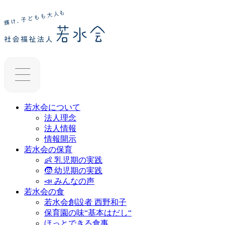
若水会について
法人理念
法人情報
情報開示
若水会の保育
👶 乳児期の実践
🧒 幼児期の実践
📣 みんなの声
若水会の食
若水会創設者 西野和子
保育園の味“基本はだし“
ほっとできる食事