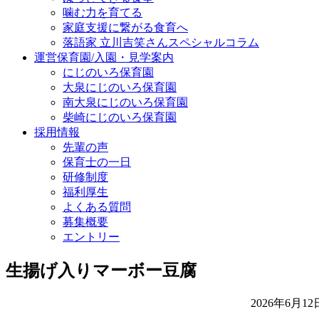
噛む力を育てる
家庭支援に繋がる食育へ
落語家 立川吉笑さんスペシャルコラム
運営保育園/入園・見学案内
にじのいろ保育園
大泉にじのいろ保育園
南大泉にじのいろ保育園
柴崎にじのいろ保育園
採用情報
先輩の声
保育士の一日
研修制度
福利厚生
よくある質問
募集概要
エントリー
生揚げ入りマーボー豆腐
2026年6月12