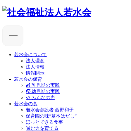
若水会について
法人理念
法人情報
情報開示
若水会の保育
👶 乳児期の実践
🧒 幼児期の実践
📣 みんなの声
若水会の食
若水会創設者 西野和子
保育園の味“基本はだし“
ほっとできる食事
噛む力を育てる