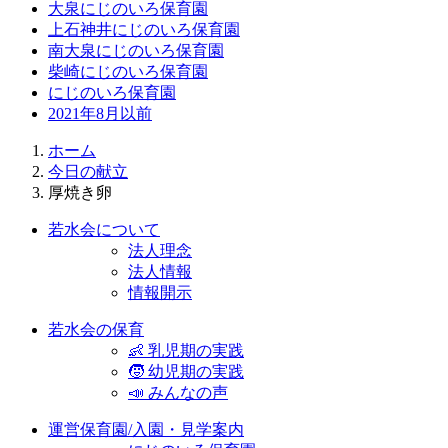
大泉にじのいろ保育園
上石神井にじのいろ保育園
南大泉にじのいろ保育園
柴崎にじのいろ保育園
にじのいろ保育園
2021年8月以前
ホーム
今日の献立
厚焼き卵
若水会について
法人理念
法人情報
情報開示
若水会の保育
👶 乳児期の実践
🧒 幼児期の実践
📣 みんなの声
運営保育園/入園・見学案内