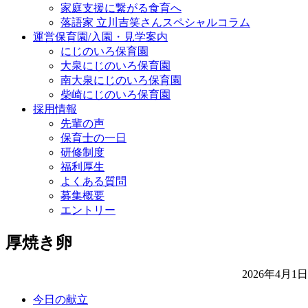
家庭支援に繋がる食育へ
落語家 立川吉笑さんスペシャルコラム
運営保育園/入園・見学案内
にじのいろ保育園
大泉にじのいろ保育園
南大泉にじのいろ保育園
柴崎にじのいろ保育園
採用情報
先輩の声
保育士の一日
研修制度
福利厚生
よくある質問
募集概要
エントリー
厚焼き卵
2026年4月1日
今日の献立