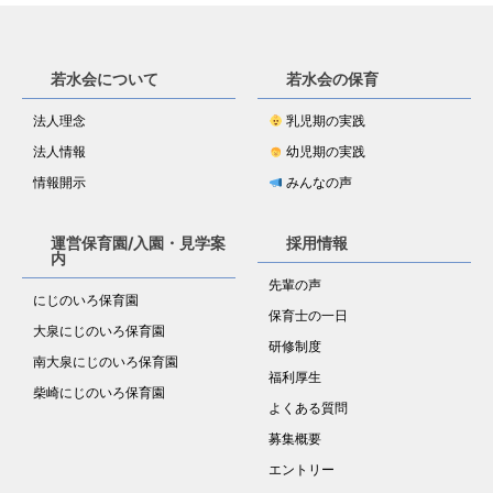
若水会について
若水会の保育
法人理念
乳児期の実践
法人情報
幼児期の実践
情報開示
みんなの声
運営保育園/入園・見学案
採用情報
内
先輩の声
にじのいろ保育園
保育士の一日
大泉にじのいろ保育園
研修制度
南大泉にじのいろ保育園
福利厚生
柴崎にじのいろ保育園
よくある質問
募集概要
エントリー