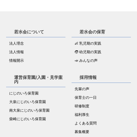
若水会について
若水会の保育
法人理念
👶 乳児期の実践
法人情報
🧒 幼児期の実践
情報開示
📣 みんなの声
運営保育園/入園・見学案
採用情報
内
先輩の声
にじのいろ保育園
保育士の一日
大泉にじのいろ保育園
研修制度
南大泉にじのいろ保育園
福利厚生
柴崎にじのいろ保育園
よくある質問
募集概要