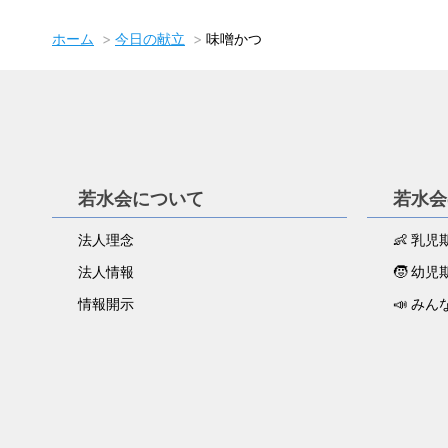
ホーム
今日の献立
味噌かつ
若水会について
若水会
法人理念
👶 乳
法人情報
🧒 幼
情報開示
📣 みん