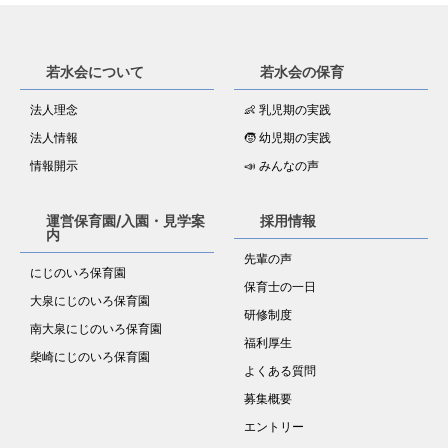
若水会について
若水会の保育
法人理念
👶 乳児期の実践
法人情報
🧒 幼児期の実践
情報開示
📣 みんなの声
運営保育園/入園・見学案
採用情報
内
先輩の声
にじのいろ保育園
保育士の一日
大泉にじのいろ保育園
研修制度
南大泉にじのいろ保育園
福利厚生
柴崎にじのいろ保育園
よくある質問
募集概要
エントリー