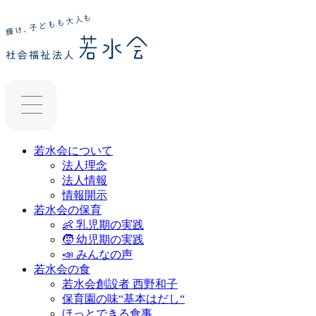
若水会について
法人理念
法人情報
情報開示
若水会の保育
👶 乳児期の実践
🧒 幼児期の実践
📣 みんなの声
若水会の食
若水会創設者 西野和子
保育園の味“基本はだし“
ほっとできる食事