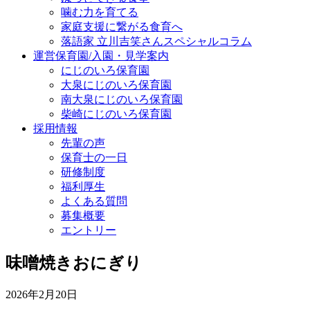
噛む力を育てる
家庭支援に繋がる食育へ
落語家 立川吉笑さんスペシャルコラム
運営保育園/入園・見学案内
にじのいろ保育園
大泉にじのいろ保育園
南大泉にじのいろ保育園
柴崎にじのいろ保育園
採用情報
先輩の声
保育士の一日
研修制度
福利厚生
よくある質問
募集概要
エントリー
味噌焼きおにぎり
2026年2月20日