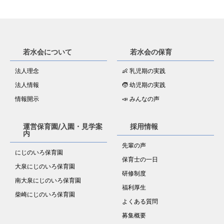
若水会について
若水会の保育
法人理念
👶 乳児期の実践
法人情報
🧒 幼児期の実践
情報開示
📣 みんなの声
運営保育園/入園・見学案
採用情報
内
先輩の声
にじのいろ保育園
保育士の一日
大泉にじのいろ保育園
研修制度
南大泉にじのいろ保育園
福利厚生
柴崎にじのいろ保育園
よくある質問
募集概要