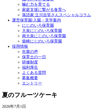
噛む力を育てる
家庭支援に繋がる食育へ
落語家 立川吉笑さんスペシャルコラム
運営保育園/入園・見学案内
にじのいろ保育園
大泉にじのいろ保育園
南大泉にじのいろ保育園
柴崎にじのいろ保育園
採用情報
先輩の声
保育士の一日
研修制度
福利厚生
よくある質問
募集概要
エントリー
夏のフルーツケーキ
2026年7月1日