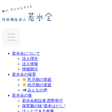
若水会について
法人理念
法人情報
情報開示
若水会の保育
乳児期の実践
幼児期の実践
みんなの声
若水会の食
若水会創設者 西野和子
保育園の味“基本はだし“
ほっとできる食事