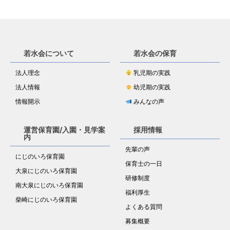
若水会について
若水会の保育
法人理念
乳児期の実践
法人情報
幼児期の実践
情報開示
みんなの声
運営保育園/入園・見学案
採用情報
内
先輩の声
にじのいろ保育園
保育士の一日
大泉にじのいろ保育園
研修制度
南大泉にじのいろ保育園
福利厚生
柴崎にじのいろ保育園
よくある質問
募集概要