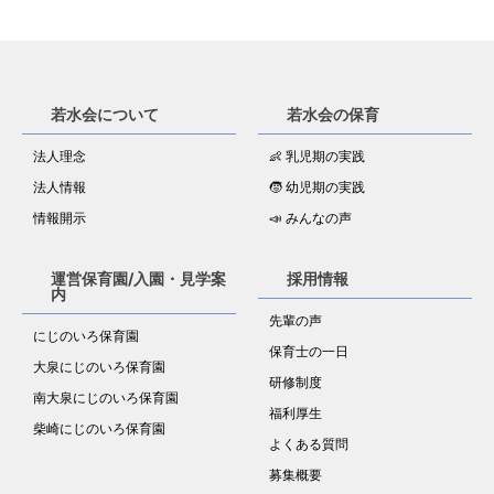
若水会について
若水会の保育
法人理念
👶 乳児期の実践
法人情報
🧒 幼児期の実践
情報開示
📣 みんなの声
運営保育園/入園・見学案
採用情報
内
先輩の声
にじのいろ保育園
保育士の一日
大泉にじのいろ保育園
研修制度
南大泉にじのいろ保育園
福利厚生
柴崎にじのいろ保育園
よくある質問
募集概要