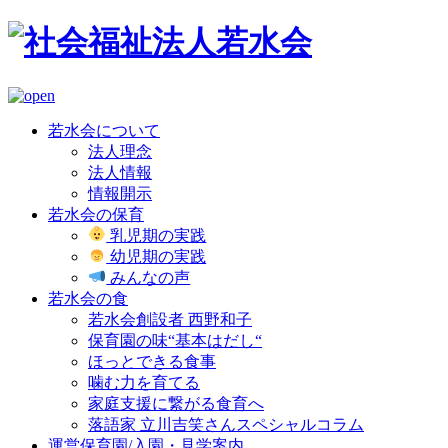
若水会について
法人理念
法人情報
情報開示
若水会の保育
乳児期の実践
幼児期の実践
みんなの声
若水会の食
若水会創設者 西野和子
保育園の味“基本はだし“
ほっとできる食事
噛む力を育てる
家庭支援に繋がる食育へ
落語家 立川吉笑さんスペシャルコラム
運営保育園/入園・見学案内