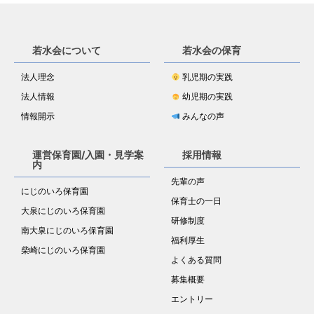
若水会について
若水会の保育
法人理念
乳児期の実践
法人情報
幼児期の実践
情報開示
みんなの声
運営保育園/入園・見学案
採用情報
内
先輩の声
にじのいろ保育園
保育士の一日
大泉にじのいろ保育園
研修制度
南大泉にじのいろ保育園
福利厚生
柴崎にじのいろ保育園
よくある質問
募集概要
エントリー