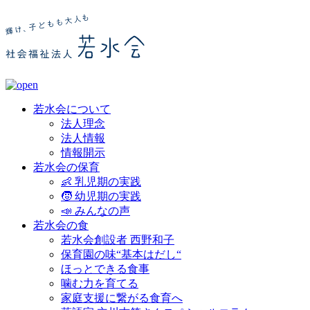
若水会について
法人理念
法人情報
情報開示
若水会の保育
👶 乳児期の実践
🧒 幼児期の実践
📣 みんなの声
若水会の食
若水会創設者 西野和子
保育園の味“基本はだし“
ほっとできる食事
噛む力を育てる
家庭支援に繋がる食育へ