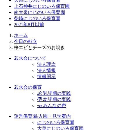
大泉にじのいろ保育園
上石神井にじのいろ保育園
南大泉にじのいろ保育園
柴崎にじのいろ保育園
2021年8月以前
ホーム
今日の献立
桜エビとチーズのお焼き
若水会について
法人理念
法人情報
情報開示
若水会の保育
👶 乳児期の実践
🧒 幼児期の実践
📣 みんなの声
運営保育園/入園・見学案内
にじのいろ保育園
大泉にじのいろ保育園