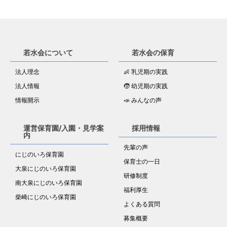
若水会について
若水会の保育
法人理念
👶 乳児期の実践
法人情報
🧒 幼児期の実践
情報開示
📣 みんなの声
運営保育園/入園・見学案
採用情報
内
先輩の声
にじのいろ保育園
保育士の一日
大泉にじのいろ保育園
研修制度
南大泉にじのいろ保育園
福利厚生
柴崎にじのいろ保育園
よくある質問
募集概要