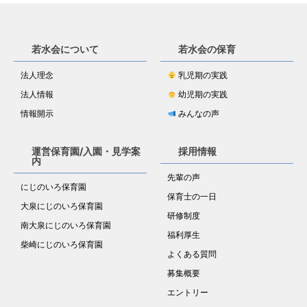
若水会について
若水会の保育
法人理念
乳児期の実践
法人情報
幼児期の実践
情報開示
みんなの声
運営保育園/入園・見学案
採用情報
内
先輩の声
にじのいろ保育園
保育士の一日
大泉にじのいろ保育園
研修制度
南大泉にじのいろ保育園
福利厚生
柴崎にじのいろ保育園
よくある質問
募集概要
エントリー