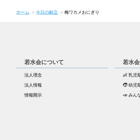
ホーム
今日の献立
梅ワカメおにぎり
若水会について
若水会
法人理念
👶 乳
法人情報
🧒 幼
情報開示
📣 みん