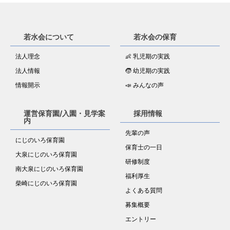
若水会について
若水会の保育
法人理念
👶 乳児期の実践
法人情報
🧒 幼児期の実践
情報開示
📣 みんなの声
運営保育園/入園・見学案
採用情報
内
先輩の声
にじのいろ保育園
保育士の一日
大泉にじのいろ保育園
研修制度
南大泉にじのいろ保育園
福利厚生
柴崎にじのいろ保育園
よくある質問
募集概要
エントリー