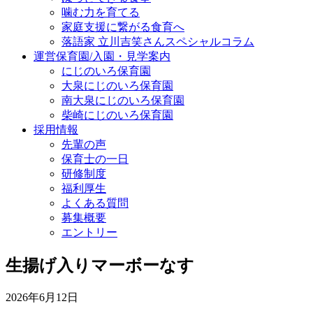
噛む力を育てる
家庭支援に繋がる食育へ
落語家 立川吉笑さんスペシャルコラム
運営保育園/入園・見学案内
にじのいろ保育園
大泉にじのいろ保育園
南大泉にじのいろ保育園
柴崎にじのいろ保育園
採用情報
先輩の声
保育士の一日
研修制度
福利厚生
よくある質問
募集概要
エントリー
生揚げ入りマーボーなす
2026年6月12日