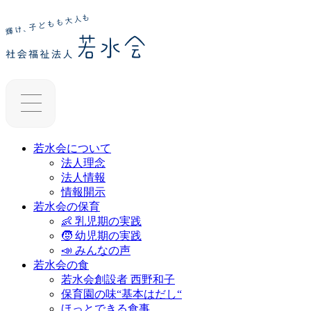
若水会について
法人理念
法人情報
情報開示
若水会の保育
👶 乳児期の実践
🧒 幼児期の実践
📣 みんなの声
若水会の食
若水会創設者 西野和子
保育園の味“基本はだし“
ほっとできる食事