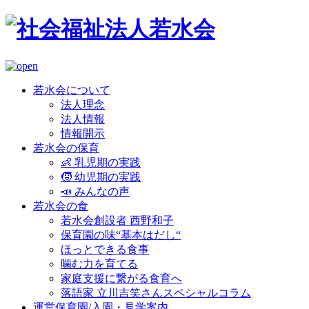
若水会について
法人理念
法人情報
情報開示
若水会の保育
👶 乳児期の実践
🧒 幼児期の実践
📣 みんなの声
若水会の食
若水会創設者 西野和子
保育園の味“基本はだし“
ほっとできる食事
噛む力を育てる
家庭支援に繋がる食育へ
落語家 立川吉笑さんスペシャルコラム
運営保育園/入園・見学案内