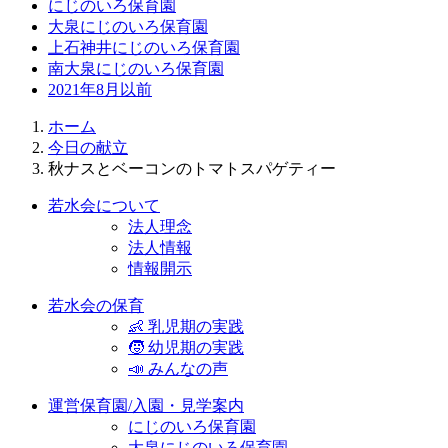
にじのいろ保育園
大泉にじのいろ保育園
上石神井にじのいろ保育園
南大泉にじのいろ保育園
2021年8月以前
ホーム
今日の献立
秋ナスとベーコンのトマトスパゲティー
若水会について
法人理念
法人情報
情報開示
若水会の保育
👶 乳児期の実践
🧒 幼児期の実践
📣 みんなの声
運営保育園/入園・見学案内
にじのいろ保育園
大泉にじのいろ保育園