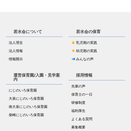
若水会について
若水会の保育
法人理念
乳児期の実践
法人情報
幼児期の実践
情報開示
みんなの声
運営保育園/入園・見学案
採用情報
内
先輩の声
にじのいろ保育園
保育士の一日
大泉にじのいろ保育園
研修制度
南大泉にじのいろ保育園
福利厚生
柴崎にじのいろ保育園
よくある質問
募集概要