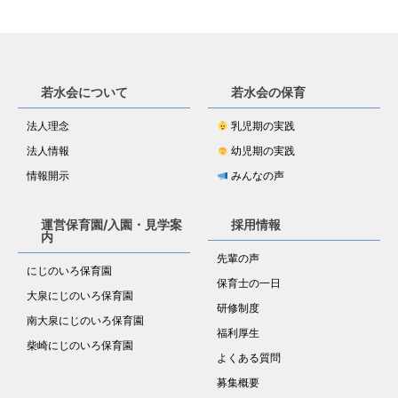
若水会について
若水会の保育
法人理念
乳児期の実践
法人情報
幼児期の実践
情報開示
みんなの声
運営保育園/入園・見学案
採用情報
内
先輩の声
にじのいろ保育園
保育士の一日
大泉にじのいろ保育園
研修制度
南大泉にじのいろ保育園
福利厚生
柴崎にじのいろ保育園
よくある質問
募集概要