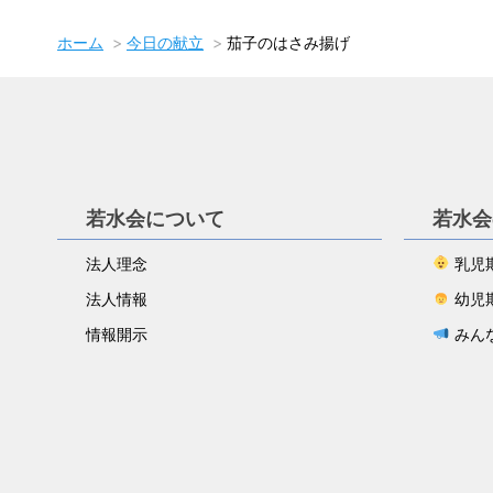
ホーム
今日の献立
茄子のはさみ揚げ
若水会について
若水会
法人理念
乳児
法人情報
幼児
情報開示
みん