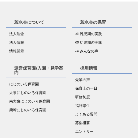
若水会について
若水会の保育
法人理念
👶 乳児期の実践
法人情報
🧒 幼児期の実践
情報開示
📣 みんなの声
運営保育園/入園・見学案
採用情報
内
先輩の声
にじのいろ保育園
保育士の一日
大泉にじのいろ保育園
研修制度
南大泉にじのいろ保育園
福利厚生
柴崎にじのいろ保育園
よくある質問
募集概要
エントリー