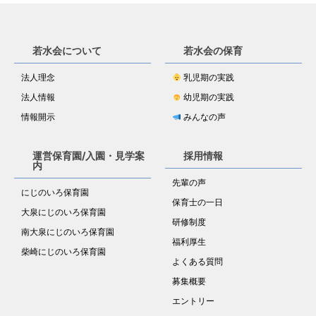
若水会について
若水会の保育
法人理念
乳児期の実践
法人情報
幼児期の実践
情報開示
みんなの声
運営保育園/入園・見学案
採用情報
内
先輩の声
にじのいろ保育園
保育士の一日
大泉にじのいろ保育園
研修制度
南大泉にじのいろ保育園
福利厚生
柴崎にじのいろ保育園
よくある質問
募集概要
エントリー