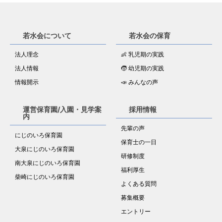
若水会について
若水会の保育
法人理念
👶 乳児期の実践
法人情報
🧒 幼児期の実践
情報開示
📣 みんなの声
運営保育園/入園・見学案
採用情報
内
先輩の声
にじのいろ保育園
保育士の一日
大泉にじのいろ保育園
研修制度
南大泉にじのいろ保育園
福利厚生
柴崎にじのいろ保育園
よくある質問
募集概要
エントリー