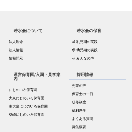
若水会について
若水会の保育
法人理念
👶 乳児期の実践
法人情報
🧒 幼児期の実践
情報開示
📣 みんなの声
運営保育園/入園・見学案
採用情報
内
先輩の声
にじのいろ保育園
保育士の一日
大泉にじのいろ保育園
研修制度
南大泉にじのいろ保育園
福利厚生
柴崎にじのいろ保育園
よくある質問
募集概要