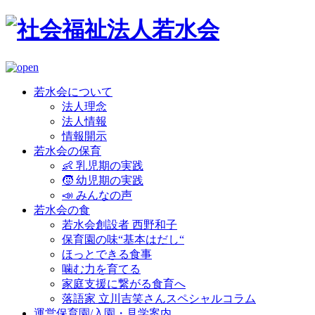
若水会について
法人理念
法人情報
情報開示
若水会の保育
👶 乳児期の実践
🧒 幼児期の実践
📣 みんなの声
若水会の食
若水会創設者 西野和子
保育園の味“基本はだし“
ほっとできる食事
噛む力を育てる
家庭支援に繋がる食育へ
落語家 立川吉笑さんスペシャルコラム
運営保育園/入園・見学案内