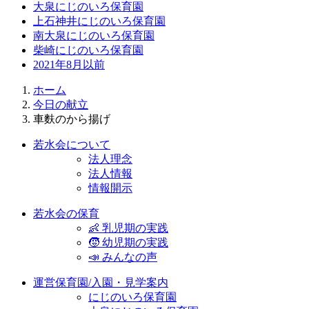
大泉にじのいろ保育園
上石神井にじのいろ保育園
南大泉にじのいろ保育園
柴崎にじのいろ保育園
2021年8月以前
ホーム
今日の献立
車麩のから揚げ
若水会について
法人理念
法人情報
情報開示
若水会の保育
👶 乳児期の実践
🧒 幼児期の実践
📣 みんなの声
運営保育園/入園・見学案内
にじのいろ保育園