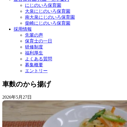
にじのいろ保育園
大泉にじのいろ保育園
南大泉にじのいろ保育園
柴崎にじのいろ保育園
採用情報
先輩の声
保育士の一日
研修制度
福利厚生
よくある質問
募集概要
エントリー
車麩のから揚げ
2026年5月27日