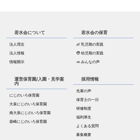
若水会について
若水会の保育
法人理念
👶 乳児期の実践
法人情報
🧒 幼児期の実践
情報開示
📣 みんなの声
運営保育園/入園・見学案
採用情報
内
先輩の声
にじのいろ保育園
保育士の一日
大泉にじのいろ保育園
研修制度
南大泉にじのいろ保育園
福利厚生
柴崎にじのいろ保育園
よくある質問
募集概要