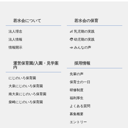
若水会について
若水会の保育
法人理念
👶 乳児期の実践
法人情報
🧒 幼児期の実践
情報開示
📣 みんなの声
運営保育園/入園・見学案
採用情報
内
先輩の声
にじのいろ保育園
保育士の一日
大泉にじのいろ保育園
研修制度
南大泉にじのいろ保育園
福利厚生
柴崎にじのいろ保育園
よくある質問
募集概要
エントリー