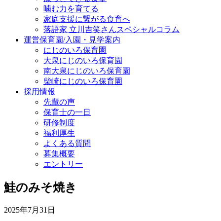
噛む力を育てる
家庭支援に繋がる食育へ
落語家 立川吉笑さんスペシャルコラム
運営保育園/入園・見学案内
にじのいろ保育園
大泉にじのいろ保育園
南大泉にじのいろ保育園
柴崎にじのいろ保育園
採用情報
先輩の声
保育士の一日
研修制度
福利厚生
よくある質問
募集概要
エントリー
鮭のみそ焼き
2025年7月31日