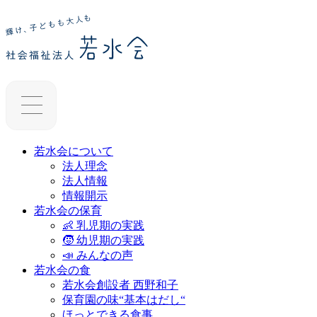
若水会について
法人理念
法人情報
情報開示
若水会の保育
👶 乳児期の実践
🧒 幼児期の実践
📣 みんなの声
若水会の食
若水会創設者 西野和子
保育園の味“基本はだし“
ほっとできる食事