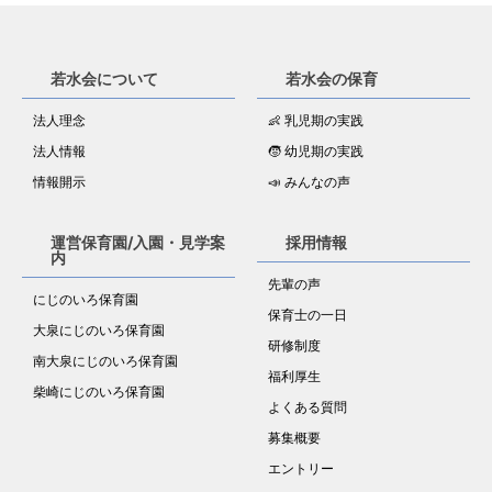
若水会について
若水会の保育
法人理念
👶 乳児期の実践
法人情報
🧒 幼児期の実践
情報開示
📣 みんなの声
運営保育園/入園・見学案
採用情報
内
先輩の声
にじのいろ保育園
保育士の一日
大泉にじのいろ保育園
研修制度
南大泉にじのいろ保育園
福利厚生
柴崎にじのいろ保育園
よくある質問
募集概要
エントリー