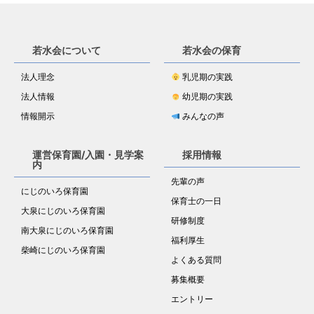
若水会について
若水会の保育
法人理念
乳児期の実践
法人情報
幼児期の実践
情報開示
みんなの声
運営保育園/入園・見学案
採用情報
内
先輩の声
にじのいろ保育園
保育士の一日
大泉にじのいろ保育園
研修制度
南大泉にじのいろ保育園
福利厚生
柴崎にじのいろ保育園
よくある質問
募集概要
エントリー