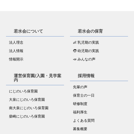
若水会について
若水会の保育
法人理念
👶 乳児期の実践
法人情報
🧒 幼児期の実践
情報開示
📣 みんなの声
運営保育園/入園・見学案
採用情報
内
先輩の声
にじのいろ保育園
保育士の一日
大泉にじのいろ保育園
研修制度
南大泉にじのいろ保育園
福利厚生
柴崎にじのいろ保育園
よくある質問
募集概要