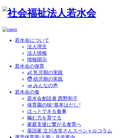
若水会について
法人理念
法人情報
情報開示
若水会の保育
👶 乳児期の実践
🧒 幼児期の実践
📣 みんなの声
若水会の食
若水会創設者 西野和子
保育園の味“基本はだし“
ほっとできる食事
噛む力を育てる
家庭支援に繋がる食育へ
落語家 立川吉笑さんスペシャルコラム
運営保育園/入園・見学案内