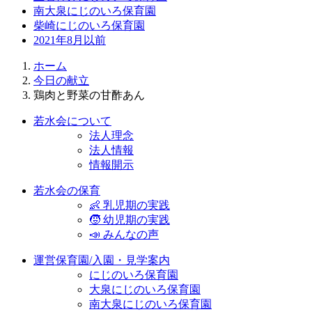
南大泉にじのいろ保育園
柴崎にじのいろ保育園
2021年8月以前
ホーム
今日の献立
鶏肉と野菜の甘酢あん
若水会について
法人理念
法人情報
情報開示
若水会の保育
👶 乳児期の実践
🧒 幼児期の実践
📣 みんなの声
運営保育園/入園・見学案内
にじのいろ保育園
大泉にじのいろ保育園
南大泉にじのいろ保育園