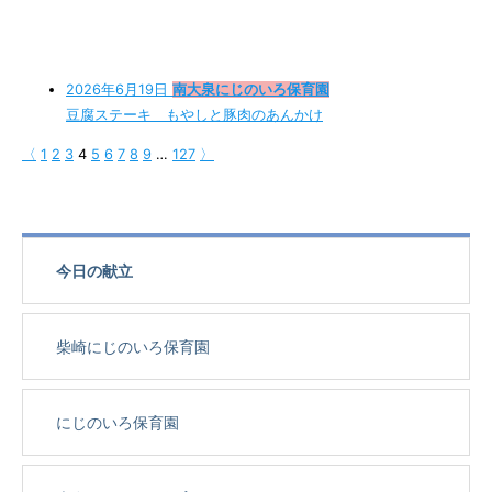
2026年6月19日
南大泉にじのいろ保育園
豆腐ステーキ もやしと豚肉のあんかけ
〈
1
2
3
4
5
6
7
8
9
…
127
〉
今日の献立
柴崎にじのいろ保育園
にじのいろ保育園