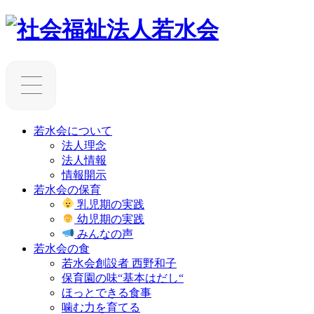
若水会について
法人理念
法人情報
情報開示
若水会の保育
乳児期の実践
幼児期の実践
みんなの声
若水会の食
若水会創設者 西野和子
保育園の味“基本はだし“
ほっとできる食事
噛む力を育てる