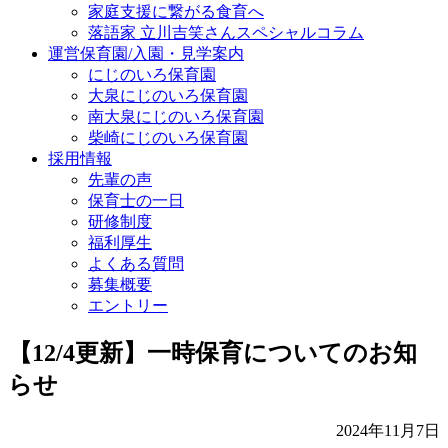
家庭支援に繋がる食育へ
落語家 立川吉笑さんスペシャルコラム
運営保育園/入園・見学案内
にじのいろ保育園
大泉にじのいろ保育園
南大泉にじのいろ保育園
柴崎にじのいろ保育園
採用情報
先輩の声
保育士の一日
研修制度
福利厚生
よくある質問
募集概要
エントリー
【12/4更新】一時保育についてのお知
らせ
2024年11月7日