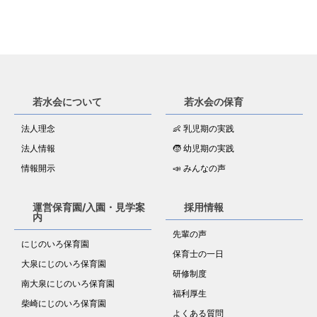
若水会について
若水会の保育
法人理念
👶 乳児期の実践
法人情報
🧒 幼児期の実践
情報開示
📣 みんなの声
運営保育園/入園・見学案
採用情報
内
先輩の声
にじのいろ保育園
保育士の一日
大泉にじのいろ保育園
研修制度
南大泉にじのいろ保育園
福利厚生
柴崎にじのいろ保育園
よくある質問