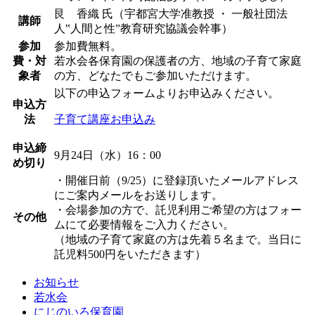
艮 香織 氏（宇都宮大学准教授 ・ 一般社団法
講師
人‟人間と性”教育研究協議会幹事）
参加
参加費無料。
費・対
若水会各保育園の保護者の方、地域の子育て家庭
象者
の方、どなたでもご参加いただけます。
以下の申込フォームよりお申込みください。
申込方
法
子育て講座お申込み
申込締
9月24日（水）16：00
め切り
・開催日前（9/25）に登録頂いたメールアドレス
にご案内メールをお送りします。
・会場参加の方で、託児利用ご希望の方はフォー
その他
ムにて必要情報をご入力ください。
（地域の子育て家庭の方は先着５名まで。当日に
託児料500円をいただきます）
お知らせ
若水会
にじのいろ保育園