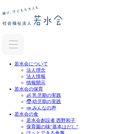
若水会について
法人理念
法人情報
情報開示
若水会の保育
👶 乳児期の実践
🧒 幼児期の実践
📣 みんなの声
若水会の食
若水会創設者 西野和子
保育園の味“基本はだし“
ほっとできる食事