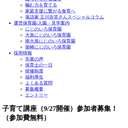
噛む力を育てる
家庭支援に繋がる食育へ
落語家 立川吉笑さんスペシャルコラム
運営保育園/入園・見学案内
にじのいろ保育園
大泉にじのいろ保育園
南大泉にじのいろ保育園
柴崎にじのいろ保育園
採用情報
先輩の声
保育士の一日
研修制度
福利厚生
よくある質問
募集概要
エントリー
子育て講座（9/27開催）参加者募集！
（参加費無料）